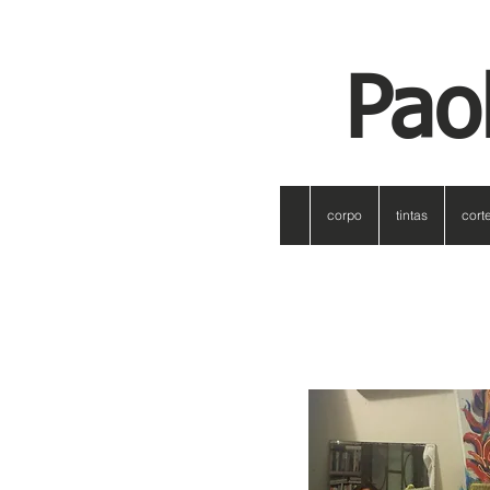
Pao
corpo
tintas
cort