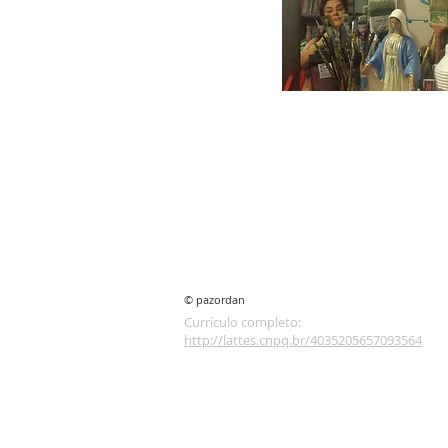
© pazordan
Currículo completo:
http://lattes.cnpq.br/4035205657093564