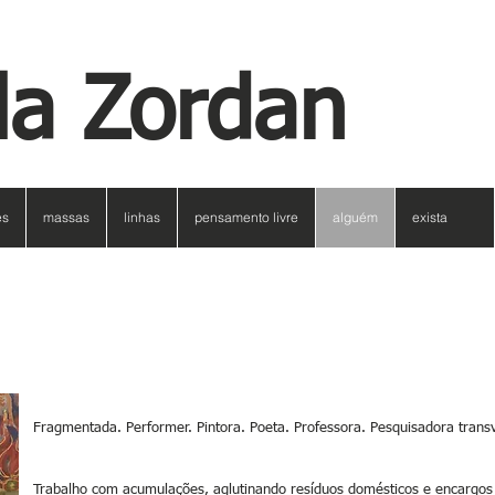
la Zordan
es
massas
linhas
pensamento livre
alguém
exista
Fragmentada. Performer. Pintora. Poeta. Professora. Pesquisadora tran
Trabalho com acumulações, aglutinando resíduos domésticos e encargos i