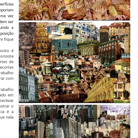
rfícies
omporiam
Uma vez
dem ser
uindo a
mposição
re fique
osto é
consiste
rtes de
ecortes
rabalho
rar com
rabalho
riado em
ectivas
strar o
cia é a
que nela