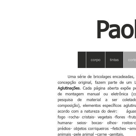
Pao
corpo
tintas
cort
Uma série de bricolages encadeadas,
concepção original, fazem parte de um L
Aglutinações
. Cada página aberta expõe p
de montagem manual ou eletrônica (c
pesquisa de material a ser coletad
composição), elementos específicos agluti
acordo com a natureza do devir: águas
fogo -rocha- cristais- vegetais -flores -frut
humana- seios- bocas- olhos- rostos-
prédios- objetos corriqueiros –fetiches –am
animais -pele animal –carne -genitais.