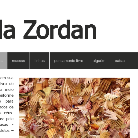
la Zordan
es
massas
linhas
pensamento livre
alguém
exista
 em sua
ivro de
or meio
onforme
o para
nados de
- céus-
as- pele
casas -
uletos –