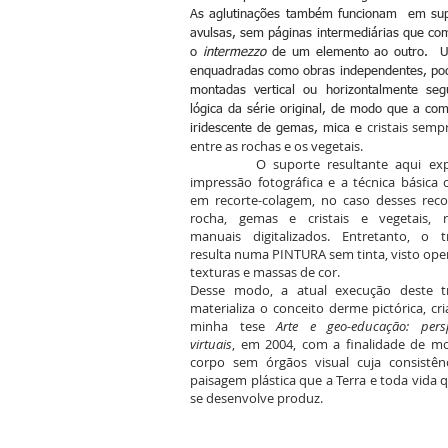
As aglutinações também funcionam em supe
avulsas, sem páginas intermediárias que c
o
intermezzo
de um elemento ao outro. 
enquadradas como obras independentes, po
montadas vertical ou horizontalmente seg
lógica da série original, de modo que a co
cristais semp
iridescente de gemas, mica e
entre as rochas e os vegetais.
O suporte resultante aqui exp
impressão fotográfica e a técnica básica 
em recorte-colagem, no caso desses reco
rocha, gemas e cristais e vegetais, r
manuais digitalizados. Entretanto, o t
resulta numa PINTURA sem tinta, visto ope
texturas e massas de cor.
Desse modo, a atual execução deste t
materializa o conceito derme pictórica, c
minha tese
Arte e geo-educação: persp
virtuais
, em 2004, com a finalidade de mo
corpo sem órgãos visual cuja consistên
paisagem plástica que a Terra e toda vida 
se desenvolve produz.