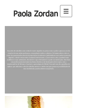
Paola Zordan
Essa série de trabalhos com cordas de sisal e algodão cru pensa como o poder captura ou exclui
criações de uma artista professora, com produção teórica e plástica. Os liames sobre a vida e o
corpo são questionados através de proposições esculturais e performáticas com cordas e panos de
algodão a fim de versar sobre as amarras institucionais, o juízo sobre a arte, o produtivismo
acadêmico e suas submissões, discutindo o que efetivamente se pode nas instituições. Sem fazer
uma análise pormenorizada das formas históricas de dominação sobre corpos, com a
esquizoanálise de Deleuze e Guattari e a genealogia de Michel Foucault trata dos aparelhos de
captura que arbitram o valor do trabalho artístico e intelectual para pensar as possibilidades de
uma insubmissão paradoxalmente assujeitada.