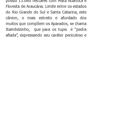
possui 13.060 hectares com Mata Atlântica e
Floresta de Araucária. Limite entre os estados
do Rio Grande do Sul e Santa Catarina, este
cânion, o mais estreito e afunilado dos
muitos que compõem os Aparados, se chama
Itaimbézinho, que para os tupis é “pedra
afiada”, expressando seu caráter periculoso e
por vezes mortal. Tanto que, hoje, é proibido
fazer a descida que fiz em novembro de
1995.
© pazordan
Currículo completo:
http://lattes.cnpq.br/4035205657093564