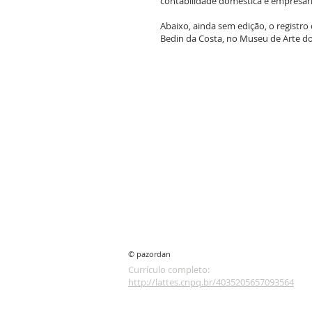
contabilidade doméstica e empresaria
Abaixo, ainda sem edição, o registro
Bedin da Costa, no Museu de Arte do
© pazordan
Currículo completo:
http://lattes.cnpq.br/4035205657093564