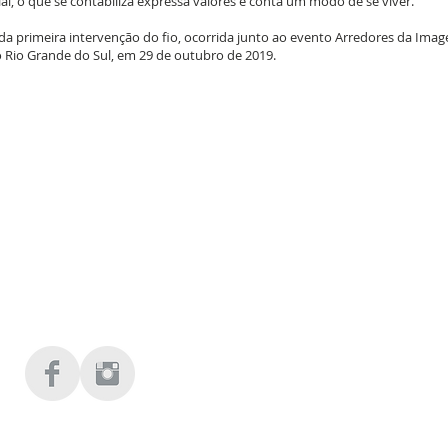
l, o que se contabiliza expressa valores e conta um modo de se viver.
 da primeira intervenção do fio, ocorrida junto ao evento Arredores da Imag
 Rio Grande do Sul, em 29 de outubro de 2019.