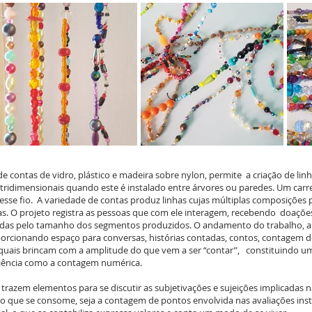
e contas de vidro, plástico e madeira sobre nylon, permite a criação de li
 tridimensionais quando este é instalado entre árvores ou paredes. Um carre
esse fio. A variedade de contas produz linhas cujas múltiplas composições
mas. O projeto registra as pessoas que com ele interagem, recebendo doaçõe
didas pelo tamanho dos segmentos produzidos. O andamento do trabalho, ai
rcionando espaço para conversas, histórias contadas, contos, contagem d
 quais brincam com a amplitude do que vem a ser “contar”, constituindo u
riência como a contagem numérica.
trazem elementos para se discutir as subjetivações e sujeições implicadas n
 que se consome, seja a contagem de pontos envolvida nas avaliações instit