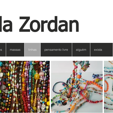
la Zordan
es
massas
linhas
pensamento livre
alguém
exista