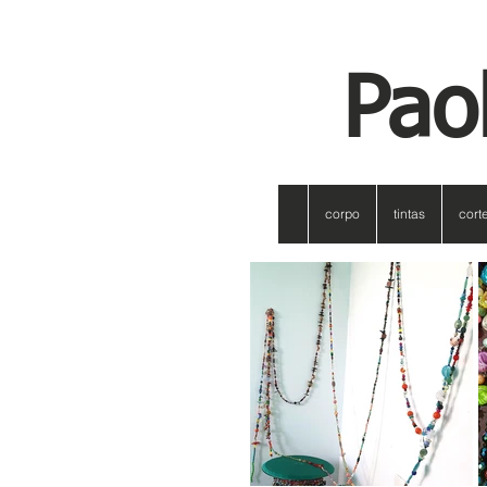
Pao
corpo
tintas
cort